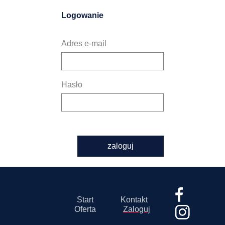
Logowanie
Adres e-mail
Hasło
zaloguj
Start
Kontakt
Oferta
Zaloguj