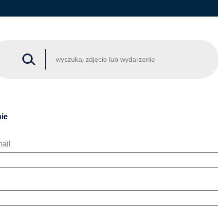
ie
ail