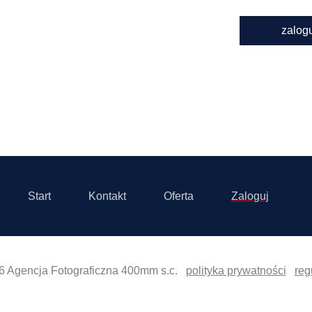
zalog
Start
Kontakt
Oferta
Zaloguj
6 Agencja Fotograficzna 400mm s.c.
polityka prywatności
reg