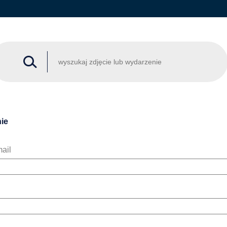
ie
ail