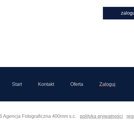
zalog
Start
Kontakt
Oferta
Zaloguj
6 Agencja Fotograficzna 400mm s.c.
polityka prywatności
reg