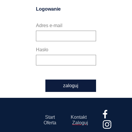
Logowanie
Adres e-mail
Hasło
zaloguj
Start
Kontakt
Oferta
Zaloguj