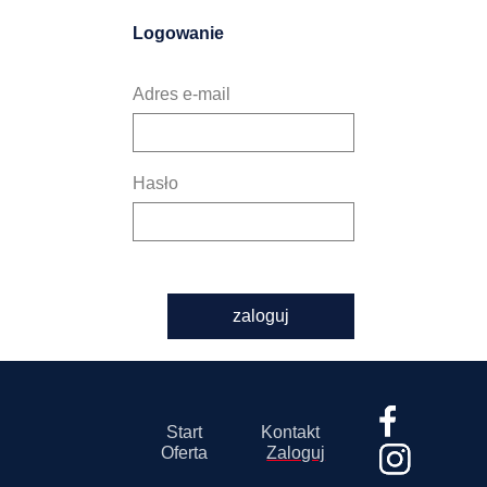
Logowanie
Adres e-mail
Hasło
zaloguj
Start
Kontakt
Oferta
Zaloguj