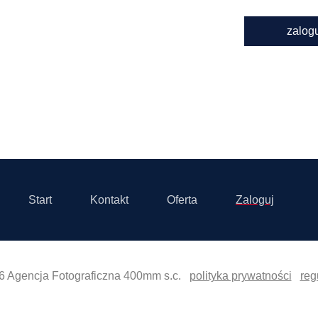
zalog
Start
Kontakt
Oferta
Zaloguj
6 Agencja Fotograficzna 400mm s.c.
polityka prywatności
reg