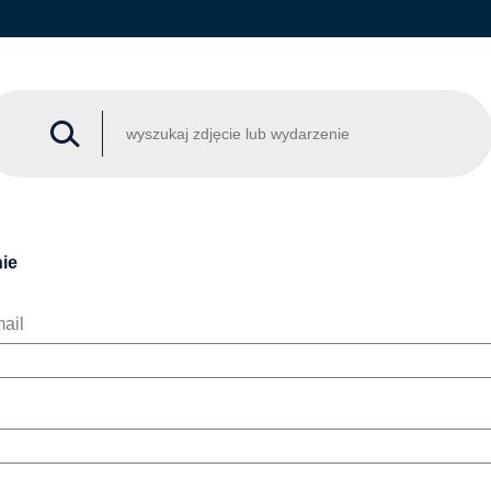
ie
ail