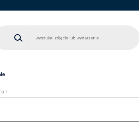
ie
ail