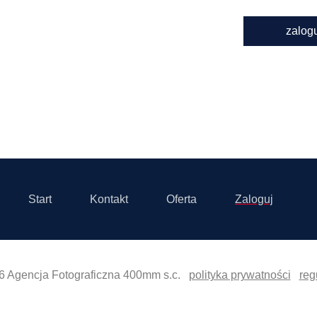
zalog
Start
Kontakt
Oferta
Zaloguj
6 Agencja Fotograficzna 400mm s.c.
polityka prywatności
reg