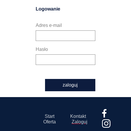
Logowanie
Adres e-mail
Hasło
zaloguj
Start
Kontakt
Oferta
Zaloguj