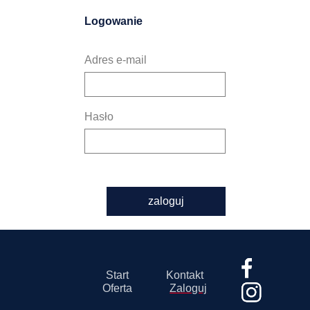
Logowanie
Adres e-mail
Hasło
zaloguj
Start
Kontakt
Oferta
Zaloguj