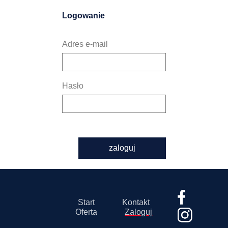
Logowanie
Adres e-mail
Hasło
zaloguj
Start
Kontakt
Oferta
Zaloguj