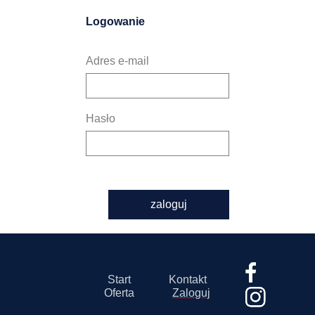
Logowanie
Adres e-mail
Hasło
zaloguj
Start
Kontakt
Oferta
Zaloguj