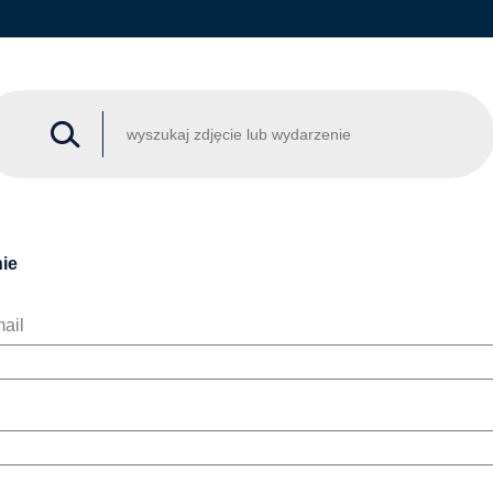
ie
ail