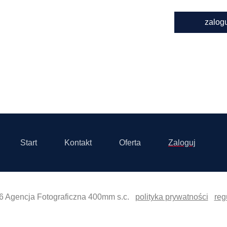
zalog
Start
Kontakt
Oferta
Zaloguj
6 Agencja Fotograficzna 400mm s.c.
polityka prywatności
reg