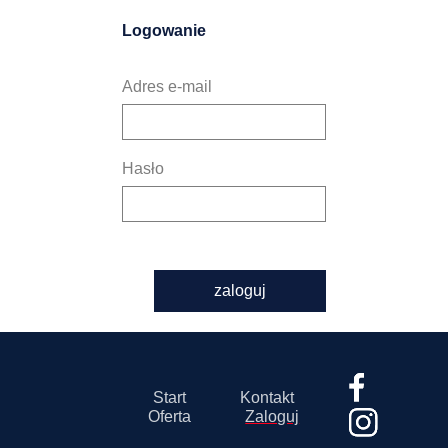
Logowanie
Adres e-mail
Hasło
zaloguj
Start
Kontakt
Oferta
Zaloguj