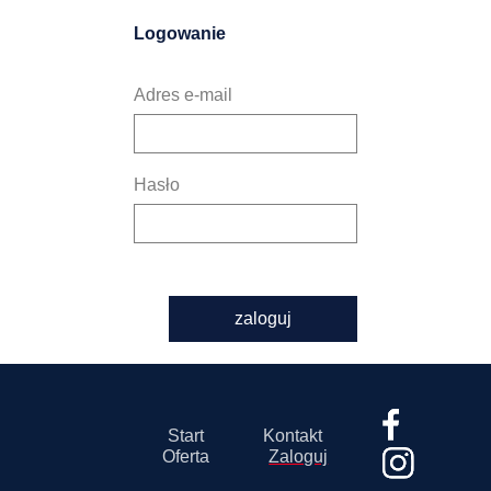
Logowanie
Adres e-mail
Hasło
zaloguj
Start
Kontakt
Oferta
Zaloguj