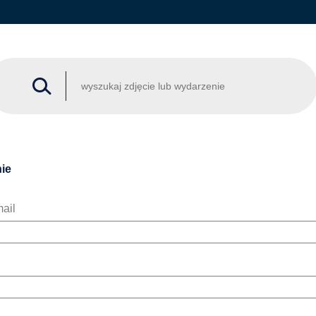
ie
ail