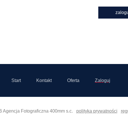
zalog
Start
Kontakt
Oferta
Zaloguj
6 Agencja Fotograficzna 400mm s.c.
polityka prywatności
reg