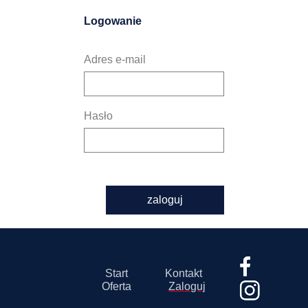
Logowanie
Adres e-mail
Hasło
zaloguj
Start
Kontakt
Oferta
Zaloguj