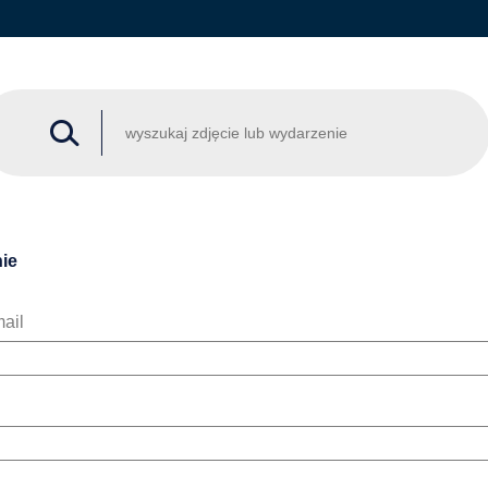
ie
ail