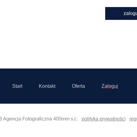
zalog
Start
Kontakt
Oferta
Zaloguj
6 Agencja Fotograficzna 400mm s.c.
polityka prywatności
reg