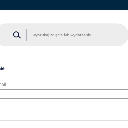
ie
ail