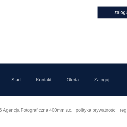
zalog
Start
Kontakt
Oferta
Zaloguj
6 Agencja Fotograficzna 400mm s.c.
polityka prywatności
reg