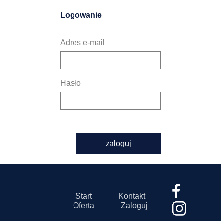
Logowanie
Adres e-mail
Hasło
zaloguj
Start
Kontakt
Oferta
Zaloguj