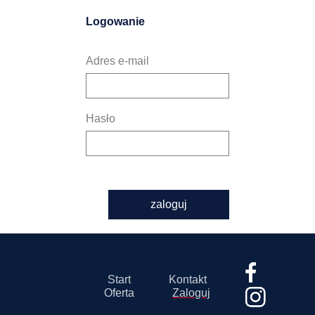
Logowanie
Adres e-mail
Hasło
zaloguj
Start
Kontakt
Oferta
Zaloguj