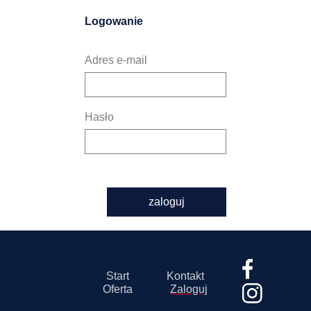
Logowanie
Adres e-mail
Hasło
zaloguj
Start
Kontakt
Oferta
Zaloguj