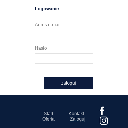
Logowanie
Adres e-mail
Hasło
zaloguj
Start
Kontakt
Oferta
Zaloguj