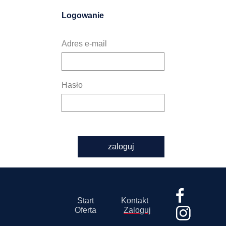
Logowanie
Adres e-mail
Hasło
zaloguj
Start
Kontakt
Oferta
Zaloguj