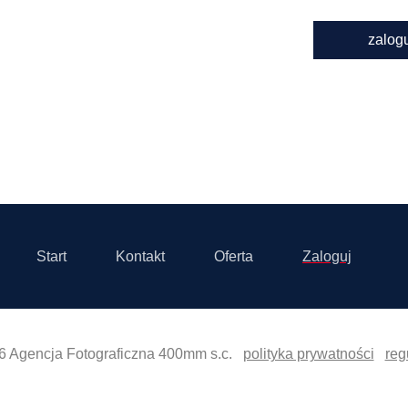
zalog
Start
Kontakt
Oferta
Zaloguj
6 Agencja Fotograficzna 400mm s.c.
polityka prywatności
reg