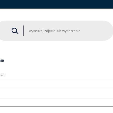
ie
ail