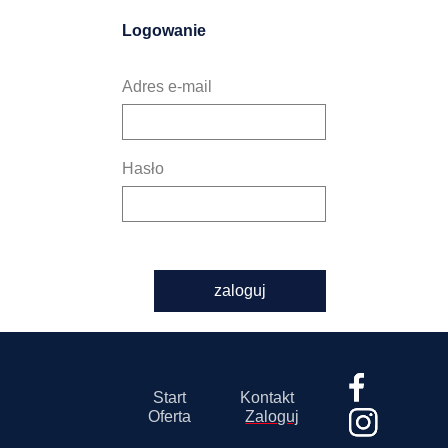
Logowanie
Adres e-mail
Hasło
zaloguj
Start
Kontakt
Oferta
Zaloguj