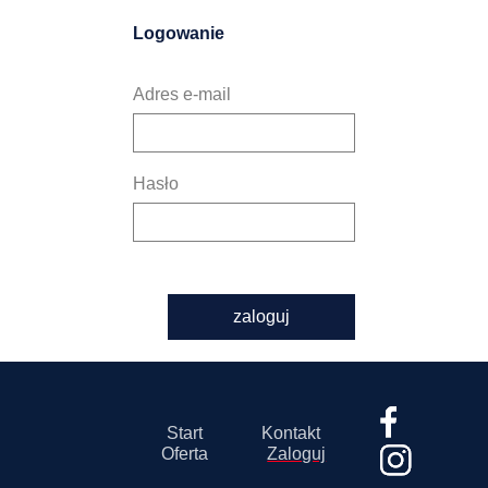
Logowanie
Adres e-mail
Hasło
zaloguj
Start
Kontakt
Oferta
Zaloguj