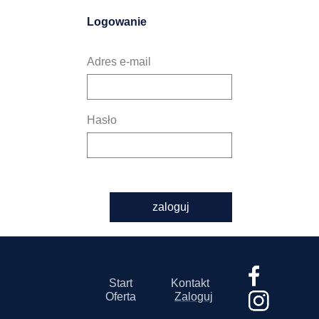
Logowanie
Adres e-mail
Hasło
zaloguj
Start
Kontakt
Oferta
Zaloguj