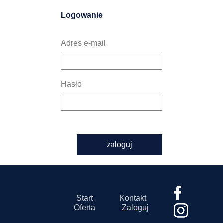
Logowanie
Adres e-mail
Hasło
zaloguj
Start
Kontakt
Oferta
Zaloguj