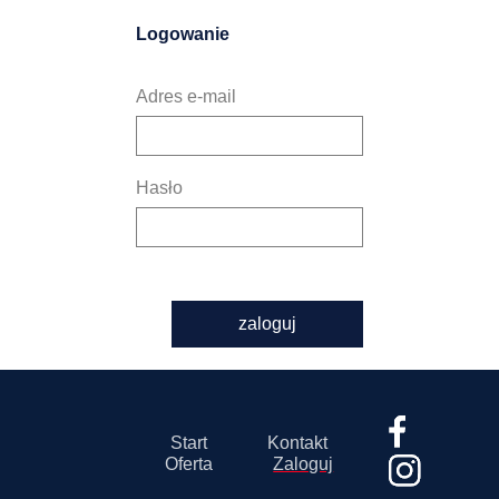
Logowanie
Adres e-mail
Hasło
zaloguj
Start
Kontakt
Oferta
Zaloguj