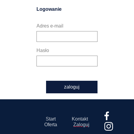
Logowanie
Adres e-mail
Hasło
zaloguj
Start
Kontakt
Oferta
Zaloguj