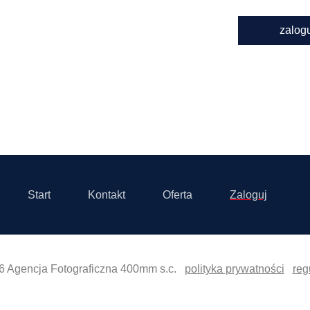
zalog
Start
Kontakt
Oferta
Zaloguj
6 Agencja Fotograficzna 400mm s.c.
polityka prywatności
reg