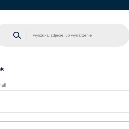
ie
ail