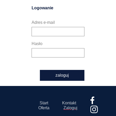
Logowanie
Adres e-mail
Hasło
zaloguj
Start
Kontakt
Oferta
Zaloguj