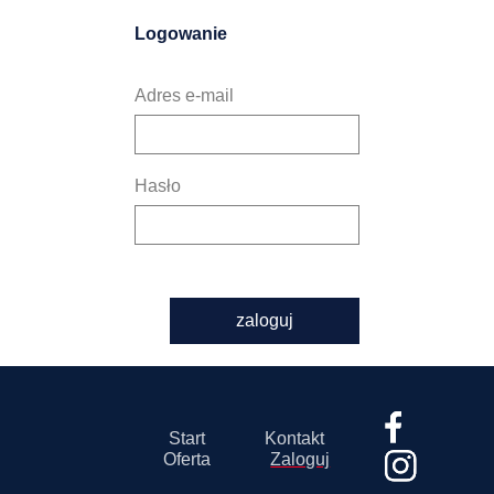
Logowanie
Adres e-mail
Hasło
zaloguj
Start
Kontakt
Oferta
Zaloguj