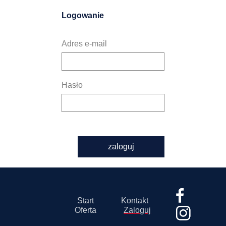
Logowanie
Adres e-mail
Hasło
zaloguj
Start
Kontakt
Oferta
Zaloguj