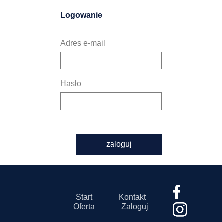
Logowanie
Adres e-mail
Hasło
zaloguj
Start
Kontakt
Oferta
Zaloguj