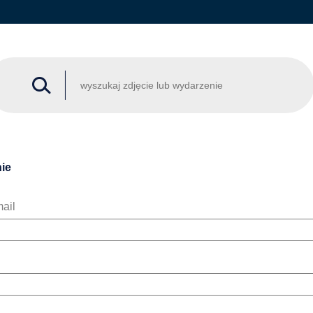
ie
ail