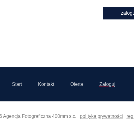
zalog
Start
Kontakt
Oferta
Zaloguj
6 Agencja Fotograficzna 400mm s.c.
polityka prywatności
reg