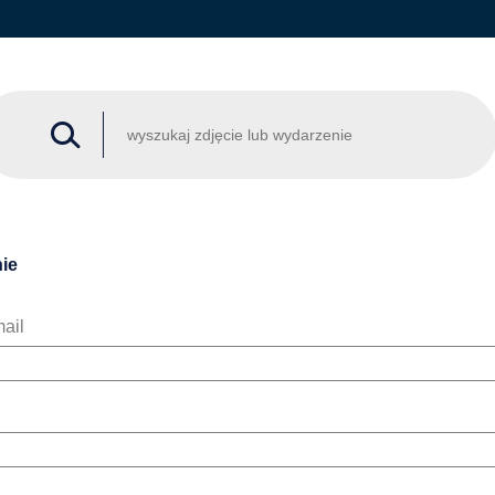
ie
ail