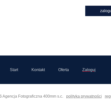
zalog
Start
Kontakt
Oferta
Zaloguj
6 Agencja Fotograficzna 400mm s.c.
polityka prywatności
reg