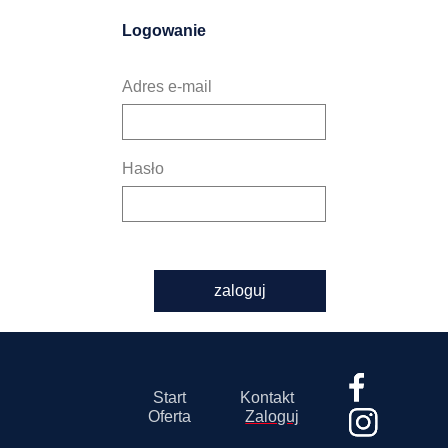
Logowanie
Adres e-mail
Hasło
zaloguj
Start
Kontakt
Oferta
Zaloguj