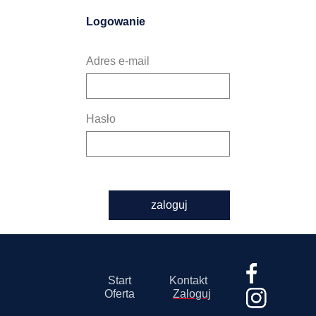
Logowanie
Adres e-mail
Hasło
zaloguj
Start
Kontakt
Oferta
Zaloguj