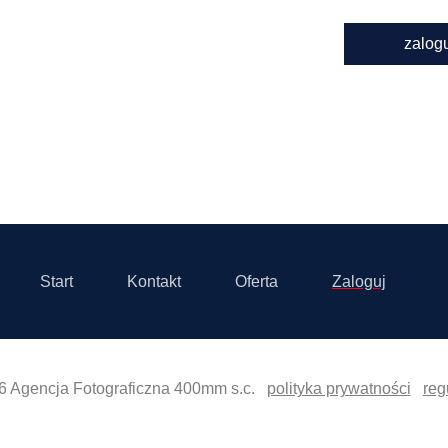
zalog
Start
Kontakt
Oferta
Zaloguj
6 Agencja Fotograficzna 400mm s.c.
polityka prywatności
reg