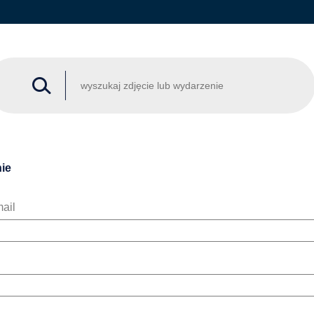
ie
ail