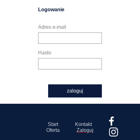
Logowanie
Adres e-mail
Hasło
zaloguj
Start
Kontakt
Oferta
Zaloguj