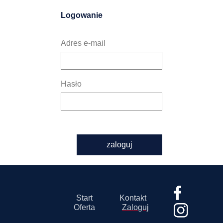
Logowanie
Adres e-mail
Hasło
zaloguj
Start
Kontakt
Oferta
Zaloguj