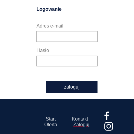
Logowanie
Adres e-mail
Hasło
zaloguj
Start
Kontakt
Oferta
Zaloguj