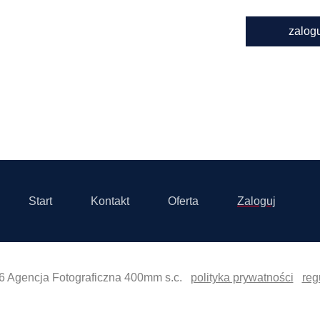
zalog
Start
Kontakt
Oferta
Zaloguj
6 Agencja Fotograficzna 400mm s.c.
polityka prywatności
reg