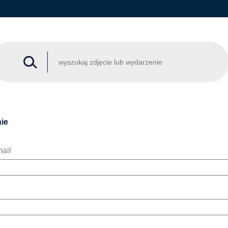
ie
ail