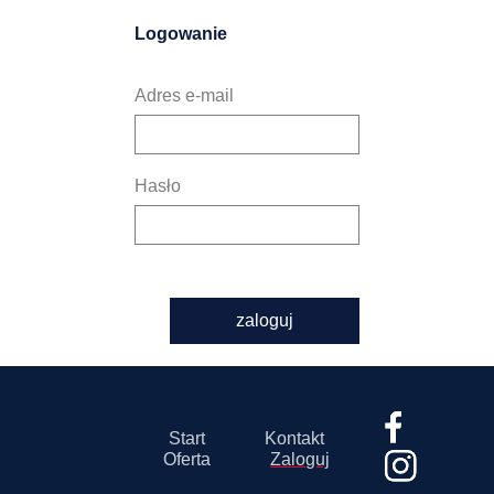
Logowanie
Adres e-mail
Hasło
zaloguj
Start
Kontakt
Oferta
Zaloguj