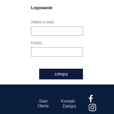
Logowanie
Adres e-mail
Hasło
zaloguj
Start
Kontakt
Oferta
Zaloguj