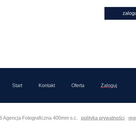
zalog
Start
Kontakt
Oferta
Zaloguj
6 Agencja Fotograficzna 400mm s.c.
polityka prywatności
reg