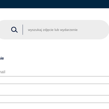
ie
ail