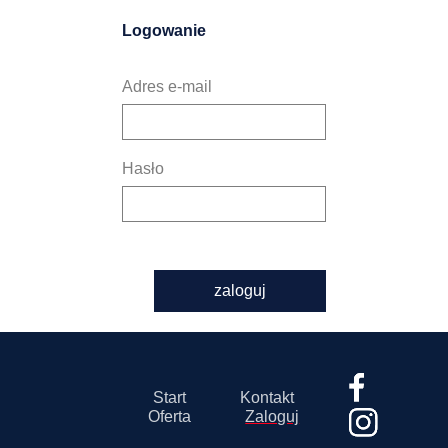
Logowanie
Adres e-mail
Hasło
zaloguj
Start
Kontakt
Oferta
Zaloguj