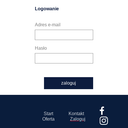
Logowanie
Adres e-mail
Hasło
zaloguj
Start
Kontakt
Oferta
Zaloguj