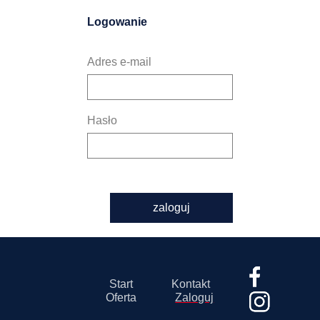
Logowanie
Adres e-mail
Hasło
zaloguj
Start
Kontakt
Oferta
Zaloguj